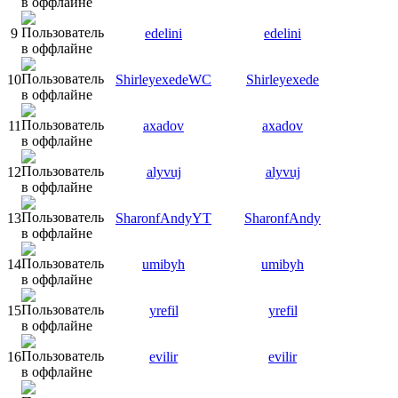
9
edelini
edelini
10
ShirleyexedeWC
Shirleyexede
11
axadov
axadov
12
alyvuj
alyvuj
13
SharonfAndyYT
SharonfAndy
14
umibyh
umibyh
15
yrefil
yrefil
16
evilir
evilir