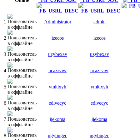
Online
1
Administrator
admin
2
izecos
izecos
3
uzybexav
uzybexav
4
ucazisaw
ucazisaw
5
ymitixyh
ymitixyh
6
edivecyc
edivecyc
7
ijekoma
ijekoma
8
ugybugec
ugybugec