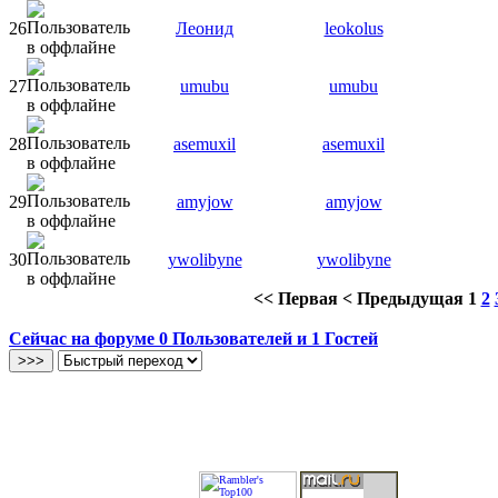
26
Леонид
leokolus
27
umubu
umubu
28
asemuxil
asemuxil
29
amyjow
amyjow
30
ywolibyne
ywolibyne
<<
Первая
<
Предыдущая
1
2
Сейчас на форуме
0
Пользователей и
1
Гостей