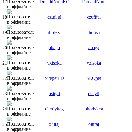
17
DonaldNumRC
DonaldNum
18
ezufijul
ezufijul
19
ihofezi
ihofezi
20
ahaga
ahaga
21
yxisoka
yxisoka
22
SitepetLD
SEOpet
23
osityli
osityli
24
ohodykeg
ohodykeg
25
olufaj
olufaj